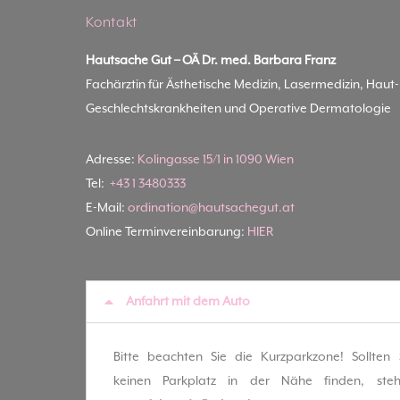
Kontakt
Hautsache Gut –
OÄ Dr. med. Barbara Franz
Fachärztin für Ästhetische Medizin, Lasermedizin, Haut
Geschlechtskrankheiten und Operative Dermatologie
Adresse:
Kolingasse 15/1 in 1090 Wien
Tel:
+43 1 3480333
E-Mail:
ordination@hautsachegut.at
Online Terminvereinbarung:
HIER
Anfahrt mit dem Auto
Bitte beachten Sie die Kurzparkzone! Sollten 
keinen Parkplatz in der Nähe finden, ste