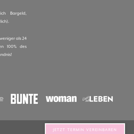
ich Bargeld,
ich).
(weniger als 24
nen 100% des
ändnis!
JETZT TERMIN VEREINBAREN