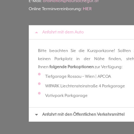
E-Mail:
ordination@hautsachegut.at
Online Terminvereinbarung:
HIER
Anfahrt mit dem Auto
Bitte beachten Sie die Kurzparkzone! Sollten 
keinen Parkplatz in der Nähe finden, ste
Ihnen
folgende Parkoptionen
zur Verfügung:
Tiefgarage Rossau – Wien | APCOA
WIPARK Liechtensteinstraße 4 Parkgarage
Votivpark Parkgarage
Anfahrt mit den Öffentlichen Verkehrsmittel