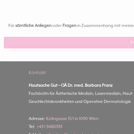
Für
sämtliche Anliegen
oder
Fragen
in Zusammenhang mit meinen B
T
Kontakt
Hautsache Gut –
OÄ Dr. med. Barbara Franz
Fachärztin für Ästhetische Medizin, Lasermedizin, Haut
Geschlechtskrankheiten und Operative Dermatologie
Adresse:
Kolingasse 15/1 in 1090 Wien
Tel:
+43 1 3480333