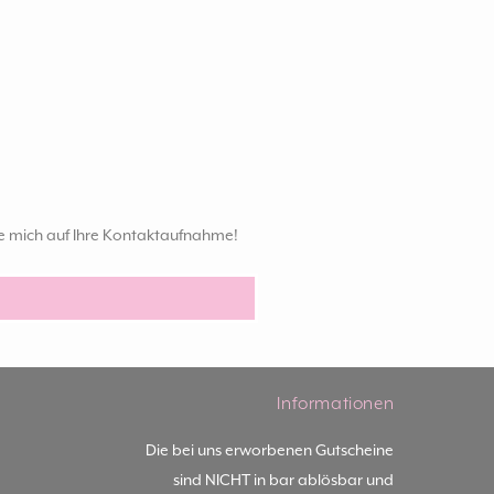
ue mich auf Ihre Kontaktaufnahme!
Informationen
Die bei uns erworbenen Gutscheine
sind NICHT in bar ablösbar und