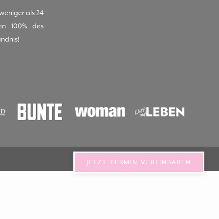
(weniger als 24
nen 100% des
ändnis!
JETZT TERMIN VEREINBAREN