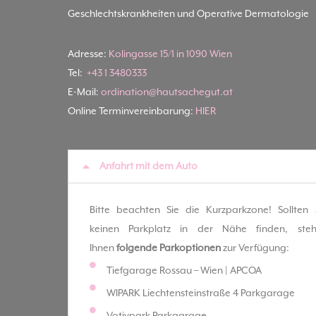
Geschlechtskrankheiten und Operative Dermatologie
Adresse:
Kolingasse 15/1 in 1090 Wien
Tel:
+43 1 3480333
E-Mail:
ordination@hautsachegut.at
Online Terminvereinbarung:
HIER
Anfahrt mit dem Auto
Bitte beachten Sie die Kurzparkzone! Sollten 
keinen Parkplatz in der Nähe finden, ste
Ihnen
folgende Parkoptionen
zur Verfügung:
Tiefgarage Rossau – Wien | APCOA
WIPARK Liechtensteinstraße 4 Parkgarage
Votivpark Parkgarage