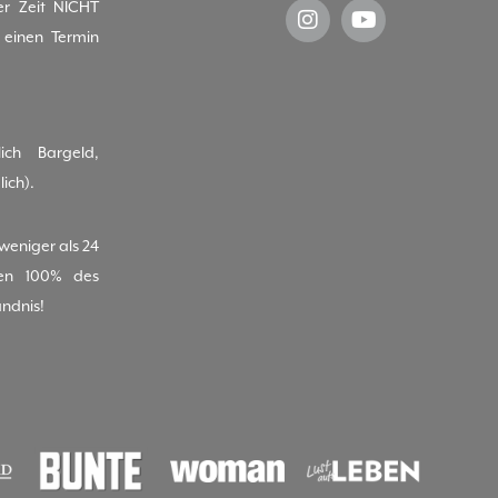
er Zeit NICHT
einen Termin
ich Bargeld,
ich).
(weniger als 24
nen 100% des
ändnis!