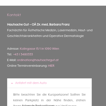
Kontakt
Hautsache Gut –
OÄ Dr. med. Barbara Franz
Fachärztin für Ästhetische Medizin, Lasermedizin, Haut- und
Geschlechtskrankheiten und Operative Dermatologie
Adresse:
Kolingasse 15/1 in 1090 Wien
Tel:
+43 1 3480333
E-Mail:
ordination@hautsachegut.at
Online Terminvereinbarung:
HIER
Anfahrt mit dem Auto
Bitte beachten Sie die Kurzparkzone! Sollten Sie
keinen Parkplatz in der Nähe finden, stehen