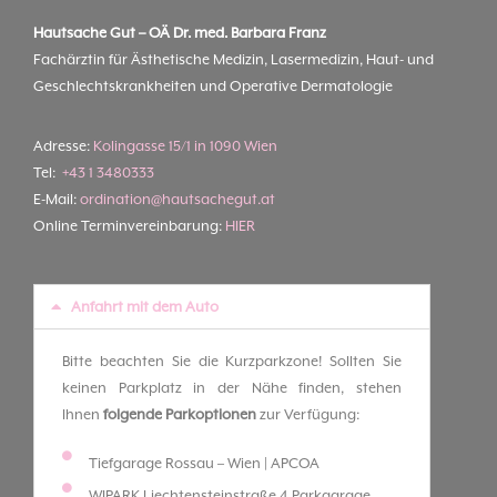
Hautsache Gut –
OÄ Dr. med. Barbara Franz
Fachärztin für Ästhetische Medizin, Lasermedizin, Haut- und
Geschlechtskrankheiten und Operative Dermatologie
Adresse:
Kolingasse 15/1 in 1090 Wien
Tel:
+43 1 3480333
E-Mail:
ordination@hautsachegut.at
Online Terminvereinbarung:
HIER
Anfahrt mit dem Auto
Bitte beachten Sie die Kurzparkzone! Sollten Sie
keinen Parkplatz in der Nähe finden, stehen
Ihnen
folgende Parkoptionen
zur Verfügung:
Tiefgarage Rossau – Wien | APCOA
WIPARK Liechtensteinstraße 4 Parkgarage