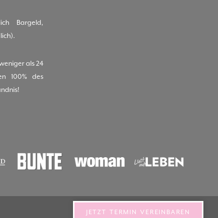
ich Bargeld,
ich).
(weniger als 24
nen 100% des
ändnis!
JETZT TERMIN VEREINBAREN