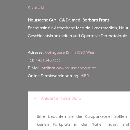
Kontakt
Hautsache Gut –
OÄ Dr. med. Barbara Franz
Fachärztin für Ästhetische Medizin, Lasermedizin, Haut
Geschlechtskrankheiten und Operative Dermatologie
Adresse:
Kolingasse 15/1 in 1090 Wien
Tel:
+43 1 3480333
E-Mail:
ordination@hautsachegut.at
Online Terminvereinbarung:
HIER
Anfahrt mit dem Auto
Bitte beachten Sie die Kurzparkzone! Sollten 
keinen Parkplatz in der Nähe finden, ste