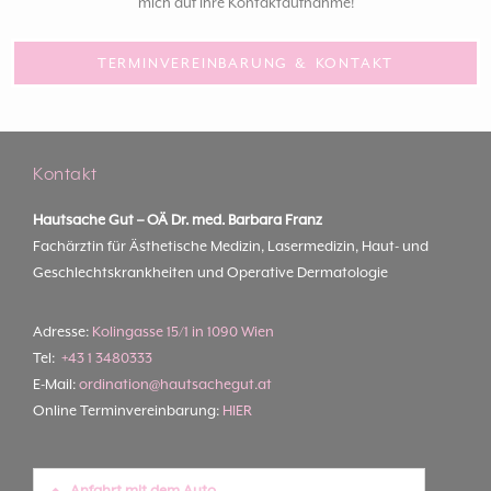
mich auf Ihre Kontaktaufnahme!
TERMINVEREINBARUNG & KONTAKT
Kontakt
Hautsache Gut –
OÄ Dr. med. Barbara Franz
Fachärztin für Ästhetische Medizin, Lasermedizin, Haut- und
Geschlechtskrankheiten und Operative Dermatologie
Adresse:
Kolingasse 15/1 in 1090 Wien
Tel:
+43 1 3480333
E-Mail:
ordination@hautsachegut.at
Online Terminvereinbarung:
HIER
Anfahrt mit dem Auto