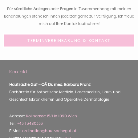
Für
sämtliche Anliegen
oder
Fragen
in Zusammenhang mit meinen
Behandlungen stehe ich Ihnen jederzeit gerne zur Verfügung. Ich freue
mich auf Ihre Kontaktaufnahme!
TERMINVEREINBARUNG & KONTAKT
Kontakt
Hautsache Gut –
OÄ Dr. med. Barbara Franz
Fachärztin für Ästhetische Medizin, Lasermedizin, Haut- und
Geschlechtskrankheiten und Operative Dermatologie
Adresse:
Kolingasse 15/1 in 1090 Wien
Tel:
+43 1 3480333
E-Mail:
ordination@hautsachegut.at