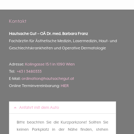
Kontakt
Hautsache Gut –
OÄ Dr. med. Barbara Franz
Fachärztin für Ästhetische Medizin, Lasermedizin, Haut- und
Geschlechtskrankheiten und Operative Dermatologie
Adresse:
Kolingasse 15/1 in 1090 Wien
Tel:
+43 1 3480333
E-Mail:
ordination@hautsachegut.at
Online Terminvereinbarung:
HIER
Anfahrt mit dem Auto
Bitte beachten Sie die Kurzparkzone! Sollten Sie
keinen Parkplatz in der Nähe finden, stehen