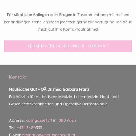
Für
sämtliche Anliegen
oder
Fragen
in Zusammenhang mit meinen
Behandlungen stehe ich Ihnen jederzeit gerne zur Verfügung. Ich freue
mich auf Ihre Kontaktaufnahme!
TERMINVEREINBARUNG & KONTAKT
Kontakt
Hautsache Gut –
OÄ Dr. med. Barbara Franz
Fachärztin für Ästhetische Medizin, Lasermedizin, Haut- und
Geschlechtskrankheiten und Operative Dermatologie
Adresse:
Kolingasse 15/1 in 1090 Wien
Tel:
+43 1 3480333
E-Mail:
ordination@hautsachegut.at