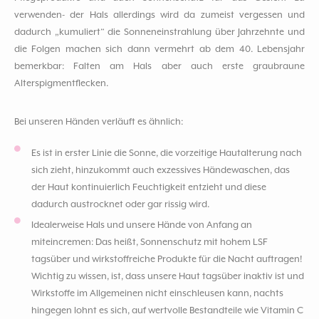
verwenden- der Hals allerdings wird da zumeist vergessen und
dadurch „kumuliert“ die Sonneneinstrahlung über Jahrzehnte und
die Folgen machen sich dann vermehrt ab dem 40. Lebensjahr
bemerkbar: Falten am Hals aber auch erste graubraune
Alterspigmentflecken.
Bei unseren Händen verläuft es ähnlich:
Es ist in erster Linie die Sonne, die vorzeitige Hautalterung nach
sich zieht, hinzukommt auch exzessives Händewaschen, das
der Haut kontinuierlich Feuchtigkeit entzieht und diese
dadurch austrocknet oder gar rissig wird.
Idealerweise Hals und unsere Hände von Anfang an
miteincremen: Das heißt, Sonnenschutz mit hohem LSF
tagsüber und wirkstoffreiche Produkte für die Nacht auftragen!
Wichtig zu wissen, ist, dass unsere Haut tagsüber inaktiv ist und
Wirkstoffe im Allgemeinen nicht einschleusen kann, nachts
hingegen lohnt es sich, auf wertvolle Bestandteile wie Vitamin C