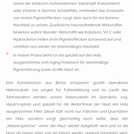
(eines der stärksten Antioxidantien- bekämpft Krebszellen!)
oder Vitamin A (leichter Schäleffekt, verhindert das Ansiedeln
von ersten Pigmentflecken, sorgt aber auch für ein festeres
Hautbild) zu setzen. Zusätzliche hautaufhellende Wirkstoffen
bewirken wahre Wunder: Wirkstoffe wie Kojisäure, Vit C oder
Hydrochinon hellen erste Pigmentflecken schonend auf und
verleihen uns wieder ein ebenmäßiges Hautbild!
In meiner Praxis biete ich ein speziell auf den Hals
ausgerichtetes Anti-Aging-Treament für ebenmäßige
Pigmentierung sowie straffe Haut an.
Eine Kombination aus Botox entspannt gezielt überaktive
Halsmuskeln (sie sorgen für Faltenbildung und im Laufe des
Älterwerdens werden unsere Halsmuskeln im überaktiv, sog.
Hypertrophie) und speziell für die Bedürfnisse der Haut am Hals
ausgerichteter Filler. Dieser füllt nicht nur Fältchen und Querfalten
am Hals, sondern sorgt gleichzeitig auch dafür, dass der
„Wasserspeicher“ unter der Haut wieder aufgefüllt wird und so die
Haut ab einem Alter von 40 Jahren wieder optimal rehydriert wird.