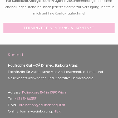
Für
sämtliche Anliegen
oder
Fragen
in Zusammenhang mit meinen
Behandlungen stehe ich Ihnen jederzeit gerne zur Verfügung. Ich freue
mich auf Ihre Kontaktaufnahme!
TERMINVEREINBARUNG & KONTAKT
Kontakt
Hautsache Gut –
OÄ Dr. med. Barbara Franz
Fachärztin für Ästhetische Medizin, Lasermedizin, Haut- und
Geschlechtskrankheiten und Operative Dermatologie
Adresse:
Kolingasse 15/1 in 1090 Wien
Tel:
+43 1 3480333
E-Mail:
ordination@hautsachegut.at
Online Terminvereinbarung:
HIER