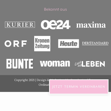
Bekannt aus
Copyright 2021 | Design & Marketing:
Medimarketing
| Fotos
Ordination:
ViennaShots
JETZT TERMIN VEREINBAREN
DSGVO Cookie Consent mit Real Cookie Banner
English
(
Englisch
)
Deutsch