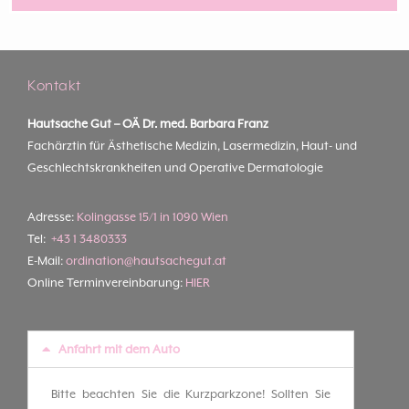
Kontakt
Hautsache Gut –
OÄ Dr. med. Barbara Franz
Fachärztin für Ästhetische Medizin, Lasermedizin, Haut- und
Geschlechtskrankheiten und Operative Dermatologie
Adresse:
Kolingasse 15/1 in 1090 Wien
Tel:
+43 1 3480333
E-Mail:
ordination@hautsachegut.at
Online Terminvereinbarung:
HIER
Anfahrt mit dem Auto
Bitte beachten Sie die Kurzparkzone! Sollten Sie