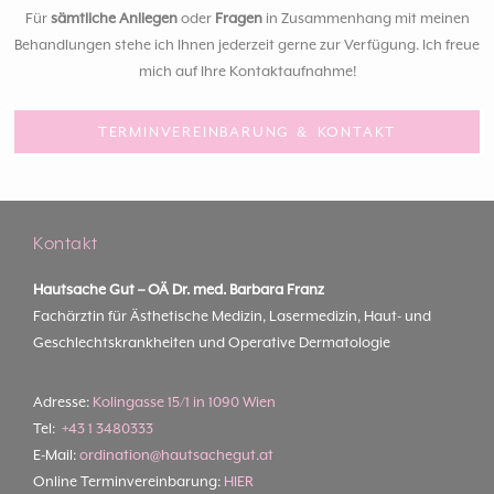
Für
sämtliche Anliegen
oder
Fragen
in Zusammenhang mit meinen
Behandlungen stehe ich Ihnen jederzeit gerne zur Verfügung. Ich freue
mich auf Ihre Kontaktaufnahme!
TERMINVEREINBARUNG & KONTAKT
Kontakt
Hautsache Gut –
OÄ Dr. med. Barbara Franz
Fachärztin für Ästhetische Medizin, Lasermedizin, Haut- und
Geschlechtskrankheiten und Operative Dermatologie
Adresse:
Kolingasse 15/1 in 1090 Wien
Tel:
+43 1 3480333
E-Mail:
ordination@hautsachegut.at
Online Terminvereinbarung:
HIER