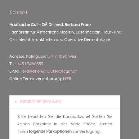
Kontakt
Hautsache Gut –
OÄ Dr. med. Barbara Franz
Fachärztin für Ästhetische Medizin, Lasermedizin, Haut- und
Geschlechtskrankheiten und Operative Dermatologie
Adresse:
Kolingasse 15/1 in 1090 Wien
Tel:
+43 1 3480333
E-Mail:
ordination@hautsachegut.at
Online Terminvereinbarung:
HIER
Anfahrt mit dem Auto
Bitte beachten Sie die Kurzparkzone! Sollten Sie
keinen Parkplatz in der Nähe finden, stehen
Ihnen
folgende Parkoptionen
zur Verfügung: