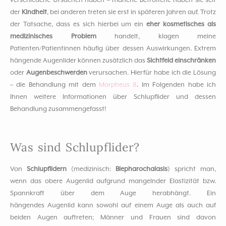
verschiedene Ursachen haben – manche Betroffene haben sie seit
der
Kindheit
, bei anderen treten sie erst in späteren Jahren auf. Trotz
der Tatsache, dass es sich hierbei um ein
eher kosmetisches als
medizinisches Problem
handelt, klagen meine
Patienten/Patientinnen häufig über dessen Auswirkungen. Extrem
hängende Augenlider können zusätzlich das
Sichtfeld einschränken
oder
Augenbeschwerden
verursachen. Hierfür habe ich die Lösung
– die Behandlung mit dem
Morpheus 8
. Im Folgenden habe ich
Ihnen weitere Informationen über Schlupflider und dessen
Behandlung zusammengefasst!
Was sind Schlupflider?
Von
Schlupflidern
(medizinisch:
Blepharochalasis
) spricht man,
wenn das obere Augenlid aufgrund mangelnder Elastizität bzw.
Spannkraft über dem Auge herabhängt. Ein
hängendes Augenlid kann sowohl auf einem Auge als auch auf
beiden Augen auftreten; Männer und Frauen sind davon