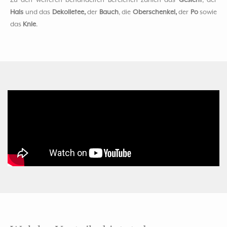
Zu den weiteren behandelten Bereichen zählen das
Gesicht
, der
Hals
und das
Dekolletee,
der
Bauch
, die
Oberschenkel,
der
Po
sowie
das
Knie
.